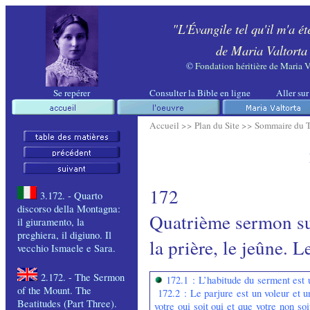
"L'Évangile tel qu'il m'a ét
de Maria Valtorta
©
Fondation héritière de Maria V
Se repérer
Consulter la Bible en ligne
Aller sur
Accueil >>
Plan du Site >>
Sommaire du 
172
3.172. - Quarto
discorso della Montagna:
Quatrième sermon su
il giuramento, la
preghiera, il digiuno. Il
la prière, le jeûne. L
vecchio Ismaele e Sara.
2.172. - The
Sermon
172.1 : L’habitude du serment est
of the Mount. The
172.2 : Le parjure est un voleur et 
Beatitudes
(Part Three).
votre oui soit oui et que votre non soi