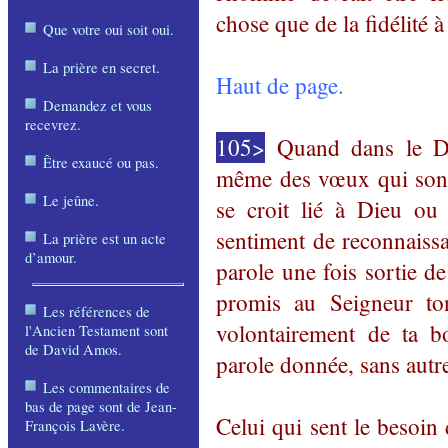
chose que de la fidélité à
Que votre oui soit oui
.
La prière en secret
.
Haut de page.
Demandez et vous
recevrez
.
105>
Quand dans le De
Être exaucé ou pas
.
même des vœux qui sont
Le jeûne
.
se croit lié à Dieu ou
sentiment de reconnaissan
La prière est un acte
d’amour
.
parole une fois sortie de
promis au Seigneur to
Les références de
volontairement de ta b
l'Ancien Testament sont
de David Amos
.
parole donnée, sans autr
Les commentaires de
bas de page sont de Jean-
Celui qui sent le besoin 
François Lavère
.