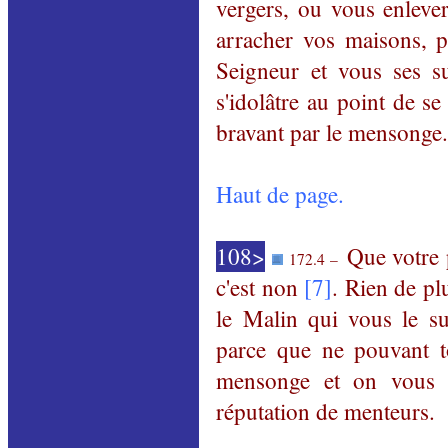
vergers, ou vous enleve
arracher vos maisons, 
Seigneur et vous ses su
s'idolâtre au point de s
bravant par le mensonge
Haut de page.
108>
Que votre pa
172.4 –
c'est non
[7]
. Rien de pl
le Malin qui vous le su
parce que ne pouvant t
mensonge et on vous b
réputation de menteurs.