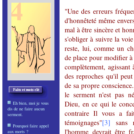
"Une des erreurs fréque
d'honnêteté même enve
mal à être sincère et hon
s'obliger à suivre la voi
reste, lui, comme un ch
de place pour modifier à
complètement, agissant à
des reproches qu'il peu
de sa propre conscience
le serment n'est pas né
Dieu, en ce qui le conce
Eh bien, moi je vous
dis de ne faire aucun
contraire Il vous a f
serment
.
témoignages
"
[3]
sans ri
Pourquoi faire appel
l'homme devrait être fr
aux morts ?