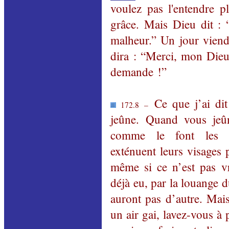
voulez pas l'entendre p
grâce.
Mais Dieu dit : 
malheur.” Un jour viendr
dira : “Merci, mon Dieu
demande !”
Ce que j’ai dit 
172.8 –
jeûne.
Quand vous jeûn
comme le font les hy
exténuent leurs visages 
même si ce n’est pas vr
déjà eu, par la louange 
auront pas d’autre. Mai
un air gai,
lavez
-vous à 