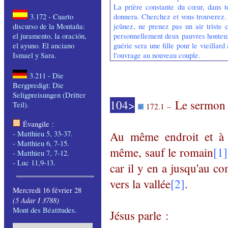
La prière constante du cœur, dans to
donnera. Cherchez et vous trouverez. 
3.172 -
Cuarto
jeûnez, ne prenez pas un air triste 
discurso
de la
Montaña
:
personnellement deux pauvres honteux 
el
juramento
, la
oración
,
guérie sera une fille pour le vieillar
el
ayuno
. El
anciano
l'ouvrage au nouveau couple.
Ismael y Sara.
3.211 - Die
Bergpredigt
: Die
Seligpreisungen
(
Dritter
104>
Le sermon s
Teil
).
172.1 –
Évangile
:
-
Matthieu 5, 33-37.
Au même endroit et à 
-
Matthieu 6, 7-15.
même, sauf le romain
[1]
-
Matthieu 7, 7-12
.
-
Luc 11,9-13
.
car il y en a jusqu'au c
vers la vallée
[2]
.
Mercredi 16 février 28
(
5 Adar I 3788)
Mont des Béatitudes
.
Jésus
parle :