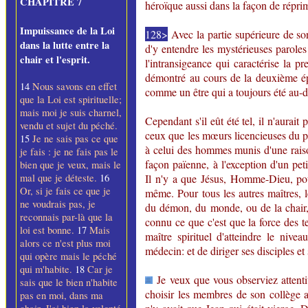
CHAPITRE 7
héroïque aussi dans la façon de répr
Impuissance de la Loi
128>
Avec la partie supérieure de son
dans la lutte entre la
d'y entendre les mystérieuses paroles
chair et l'esprit.
l'intransigeance qui caractérise la p
démontré au cours de la deuxième épo
14
Nous savons en effet
comme un être qui a toujours été au-de
que la Loi est spirituelle;
mais moi je suis charnel,
Cependant s'il eût été tel, il n'aurait
vendu et sujet du péché.
ceux que les mœurs licencieuses du pa
15
Je ne sais pas ce que
à celui des hommes munis d'une raiso
je fais : je ne fais pas le
façon païenne, à l'exception d'un peti
bien que je veux, mais le
mal que je déteste.
16
Il n'y a que Jésus, Homme-Dieu, pou
Or, si je fais ce que je
même. Pour tous les autres maîtres, 
ne voudrais pas, je
du démon, du monde, ou de la chair, c
reconnais par-là que la
connu ce que c'est que la force des te
loi est bonne.
17
Mais
maître spirituel d'atteindre le nive
alors ce n'est plus moi
médecin: et de diriger ses disciples et
qui opère mais le péché
qui m'habite.
18
Car je
Je veux que vous observiez attenti
sais que le bien n'habite
choisir les membres de son collège ap
pas en moi, dans ma