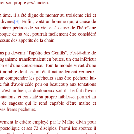
imer son propre
moi
ancien.
 âme, il a été digne de monter au troisième ciel et
 divines
[3]
. Enfin, voilà un homme qui, à cause de
remière période de sa vie, et à cause de l'héroïsme
que de sa vie, pourrait facilement être considéré
ssus des appétits de la chair.
 pas pu devenir "l'apôtre des Gentils", c'est-à-dire de
ganisme transformaient en brutes, un état inférieur
n et d'une conscience. Tout le monde vivait d'une
t nombre dont l'esprit était naturellement vertueux.
r comprendre les pécheurs sans être pécheur lui-
le fait d'avoir cédé peu ou beaucoup aux tentations
'est un bien, si douloureux soit-il. Le fait d'avoir
ntations, et constaté sa propre faiblesse, permet au
au de sagesse qui le rend capable d'être maître et
 ses frères pécheurs.
vement le critère employé par le Maître divin pour
ostolique et ses 72 disciples. Parmi les apôtres il