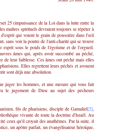
set 25 (impuissance de la Loi dans la lutte entre la
 les maîtres spirituels devraient toujours se répéter à
d'esprit qui voient le grain de poussière dans l'œil
, sans voir la poutre de l'anti-charité qui se trouve
ur esprit sous le poids de l'égoïsme et de l'orgueil.
 pauvres âmes qui, après avoir succombé au péché,
ge de leur faiblesse. Ces âmes ont péché mais elles
harisiens. Elles regrettent leurs péchés et avouent
ntir sont déjà une absolution.
ur juger les hommes, et une mesure qui vous fait
ra le jugement de Dieu au sujet des pécheurs
harisien, fils de pharisiens, disciple de Gamaliel
[2]
,
bliothèque vivante de toute la doctrine d'Israël. Au
ité ceux qu'il croyait des anathèmes. Par la suite, il
stice, un apôtre parfait, un évangélisateur héroïque,