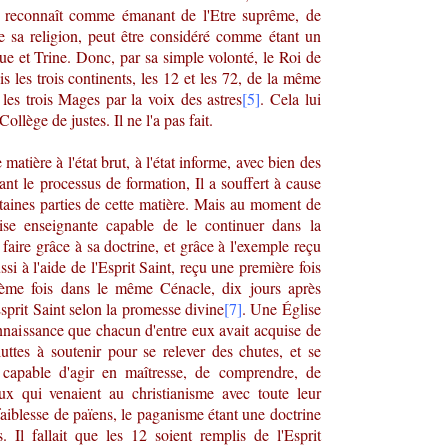
 la reconnaît comme émanant de l'Etre suprême, de
e sa religion, peut être considéré comme étant un
ue et Trine. Donc, par sa simple volonté, le Roi de
is les trois continents, les 12 et les 72, de la même
 les trois Mages par la voix des astres
[5]
. Cela lui
ollège de justes. Il ne l'a pas fait.
 matière à l'état brut, à l'état informe, avec bien des
ant le processus de formation, Il a souffert à cause
rtaines parties de cette matière. Mais au moment de
ise enseignante capable de le continuer dans la
aire grâce à sa doctrine, et grâce à l'exemple reçu
si à l'aide de l'Esprit Saint, reçu une première fois
ième fois dans le même Cénacle, dix jours après
Esprit Saint selon la promesse divine
[7]
. Une Église
onnaissance que chacun d'entre eux avait acquise de
uttes à soutenir pour se relever des chutes, et se
 capable d'agir en maîtresse, de comprendre, de
ux qui venaient au christianisme avec toute leur
faiblesse de païens, le paganisme étant une doctrine
s. Il fallait que les 12 soient remplis de l'Esprit