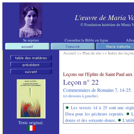
L'œuvre de Maria Va
©
Fondation héritière de Maria V
Se repérer
Consulter la Bible en ligne
Aller
Accueil >>
Plan du site >>
Index des leçons
Leçons sur l'Epître de Saint Paul au
Leçon n° 22
Commentaires de Romains 7, 14-25
.
(ci-dessous à gauche).
Les versets 14 à 25 sont une règl
Dieu pour les pécheurs repentis.
L
douze et des soixante-douze.
L'util
Texte original.