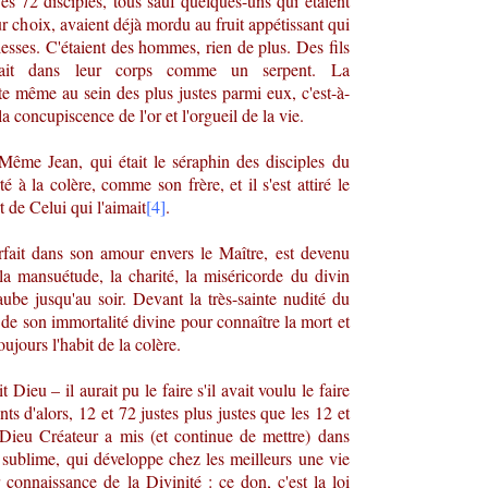
Des 72 disciples, tous sauf quelques-uns qui étaient
 choix, avaient déjà mordu au fruit appétissant qui
blesses. C'étaient des hommes, rien de plus. Des fils
tait dans leur corps comme un serpent. La
te même au sein des plus justes parmi eux, c'est-à-
a concupiscence de l'or et l'orgueil de la vie.
 Même Jean, qui était le séraphin des disciples du
rté à la colère, comme son frère, et il s'est attiré le
t de Celui qui l'aimait
[4]
.
rfait dans son amour envers le Maître, est devenu
la mansuétude, la charité, la miséricorde du divin
aube jusqu'au soir. Devant la très-sainte nudité du
 de son immortalité divine pour connaître la mort et
jours l'habit de la colère.
 Dieu – il aurait pu le faire s'il avait voulu le faire
nts d'alors, 12 et 72 justes plus justes que les 12 et
r Dieu Créateur a mis (et continue de mettre) dans
sublime, qui développe chez les meilleurs une vie
connaissance de la Divinité : ce don, c'est la loi