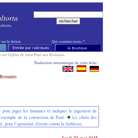
ltorta
altorta
.
 sur le forum
Qui
sommes-
nous
?
 sur l'épître de saint Paul aux Romains
.
Traduction automatique de cette fiche :
-
-
x Romains
e pour juger les hommes et indiquer le jugement de
'exemple de la conversion de Paul.
Le choix des
ité, pour l’apostolat, d'avoir connu la faiblesse.
Jeudi 20 mai 1948.