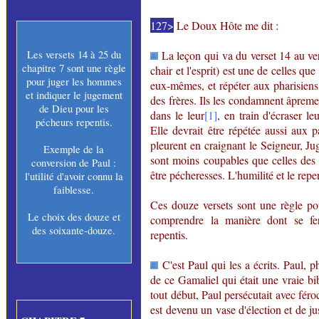
127>
Le Doux Hôte me dit :
Les versets 14 à 25 du
La leçon qui va du verset 14 au ver
chapitre 7 sont une règle
chair et l'esprit) est une de celles que
pour juger les hommes
eux-mêmes, et répéter aux pharisiens 
et indiquer le jugement
des frères. Ils les condamnent âprement
de Dieu pour les
dans le leur
[1]
, en train d'écraser le
pécheurs repentis.
Elle devrait être répétée aussi aux
pleurent en craignant le Seigneur, Ju
Exemple de la
sont moins coupables que celles des p
conversion de Paul :
être pécheresses. L'humilité et le repe
l'utilité d'avoir connu la
faiblesse.
Ces douze versets sont une règle po
Le choix des douze et
comprendre la manière dont se fe
des soixante-douze.
repentis.
C'est Paul qui les a écrits. Paul, p
de ce Gamaliel qui était une vraie bi
tout début, Paul persécutait avec féroc
est devenu un vase d'élection et de ju