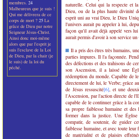
membres.
24
naturelle. Celui qui la respecte et
Malheureux que je suis !
Dieu, ou de la plus haute divinité d
Qui me délivrera de ce
esprit uni au vrai Dieu, le Dieu Uniq
corps de mort ?
25
La
l'univers aurait pu appeler à lui, depu
grâce de Dieu par notre
façon qu'il avait déjà
appelé
vers lui
Seigneur Jésus-Christ.
aurait permis d'avoir à son service un C
Ainsi donc moi-même
alors que par l'esprit je
suis l'esclave de la Loi
Il a pris des êtres très humains, une
de Dieu, par la chair (je
parties impures. Il l'a façonnée. Pend
le suis) de la loi du
des défections et des trahisons de ce
péché.
son Ascension, il a laissé une Égl
rédemption du monde. Capable de le f
directement de lui, le Verbe; grâce aus
de Jésus ressuscité
[6]
, et une deux
l'Ascension, par l'action directe de l'
capable de le continuer grâce à la c
sa propre faiblesse humaine et des l
former dans la justice. Une Église
compatir, de soutenir, de guider ce
faiblesse humaine, et avec toute leur 
de matérialité et de plaisirs effréné