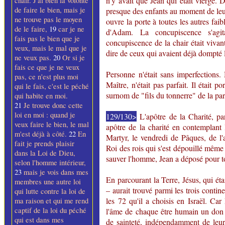
n'y avait que Jean qui était vierge. 
chair. J'ai bien la volonté
de faire le bien, mais je
presque des enfants au moment de leur
ne trouve pas le moyen
ouvre la porte à toutes les autres fai
de le faire,
19
car je ne
d'Adam. La concupiscence s'agi
fais pas le bien que je
concupiscence de la chair était vivan
veux, mais le mal que je
dire de ceux qui avaient déjà dompté l
ne veux pas.
20
Or si je
fais ce que je ne veux
Personne n'était sans imperfections.
pas, ce n'est plus moi
Maître, n'était pas parfait. Il était po
qui le fais, c'est le péché
surnom
de "fils du tonnerre" de la par
qui habite en moi.
21
Je trouve donc cette
loi en moi : quand je
129/130>
L'apôtre de la Charité, pa
veux faire le bien, le mal
apôtre de la charité en contemplant 
m'est déjà à côté.
22
En
Martyr, le vendredi de Pâques, de l'
fait je prends plaisir
Roi des rois qui s'est dépouillé même
dans la Loi de Dieu,
sauver l'homme, Jean a déposé pour tou
selon l'homme intérieur,
23
mais je vois dans mes
En parcourant la Terre, Jésus, qui était
membres une autre loi
– aurait trouvé parmi les trois contine
qui lutte contre la loi de
les 72 qu'il a choisis en Israël. Ca
ma raison et qui me rend
captif de la loi du péché
l'âme de chaque être humain un don 
qui est dans mes
de sainteté, indépendamment de leur 