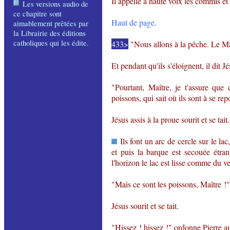
Il appelle à haute voix les commis et
Les versions audio de
ce chapitre sont
Haut de page.
aimablement prêtées par
la Librairie des éditions
catholiques qui les édite
.
433>
"Nous allons à la pêche. Le Maî
Et pendant qu'ils s'éloignent, il dit Jé
"Pourtant, Maître, je t'assure que 
poissons, qui sait où ils sont à se repo
Jésus assis à la proue sourit et se tait.
Ils font un arc de cercle sur le lac
et puis la barque est secouée étran
l'horizon le lac est lisse comme du v
"Mais ce sont les poissons, Maître !" 
Jésus sourit et se tait.
"Hissez ! hissez !" ordonne Pierre 