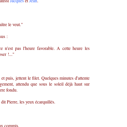
 aussi
Jacques
et
Jean
.
tre le veut."
sus :
ce n'est pas l'heure favorable. A cette heure les
ser !..."
, et puis, jettent le filet. Quelques minutes d'attente
gement, attendu que sous le soleil déjà haut sur
erre fondu.
dit Pierre, les yeux écarquillés.
aux commis.