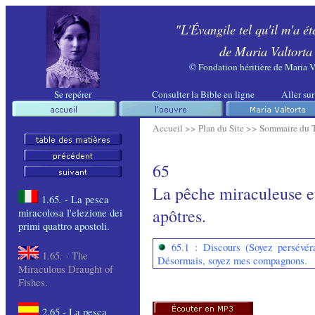
"L'Évangile tel qu'il m'a ét
de Maria Valtorta
©
Fondation héritière de Maria V
Se repérer
Consulter la Bible en ligne
Aller sur
Accueil >>
Plan du Site >>
Sommaire du 
65
La pêche miraculeuse et
. -
1.65
La pesca
apôtres.
miracolosa l'elezione dei
primi quattro apostoli.
65.1 :
Discours (Soyez persévéra
. -
1.65
The
Désormais, soyez mes compagnons.
Miraculous
Draught
of
Fishes
.
2.65 - La pesca