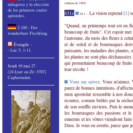
(
édition
de 1985)
milagrosa
y la
elección
de
los
primeros
cuatro
431>
La vision reprend
[1]
su
65.1 –
apóstoles
.
"Quand, au printemps tout est en fl
2.100 -
Der
beaucoup de fruits". Cet espoir met
wunderbare
Fischfang
.
l'automne, du mois des fleurs à celui
et de soleil et de bourrasques doiv
Évangile
:
-
Luc
5, 1-11
.
puissants, les maladies des plantes,
les plantes ne sont plus déchaussées o
qui promettaient beaucoup de fruits 
Jeudi 19 mai 27
leur récolte !
(
24 Lyar ou Ziv 3787)
Capharnaüm
.
Vous me suivez
. Vous m'aimez. 
parez de bonnes intentions, d'affect
mon apostolat ressemble à nos dou
écoutez, comme brûlés par la sécher
de son souffle envieux.
Puis le mond
les bourrasques des passions et l
ennemis et les vôtres viendront faire 
Dieu. Je vous en avertis, parce que je