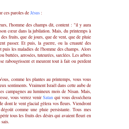
r ces paroles de
Jésus
:
eurs, l'homme des champs dit, content : "il y aura
 son cœur dans la jubilation. Mais, du printemps à
 des fruits, que de jours, que de vent, que de pluie
ent passer. Et puis, la guerre, ou la cruauté des
 et puis les maladies de l'homme des champs. Alors
u buttées, arrosées, tuteurées, sarclées. Les arbres
se rabougrissent et meurent tout à fait ou perdent
Vous, comme les plantes au printemps, vous vous
ueux sentiments. Vraiment Israël dans cette aube de
ces campagnes au lumineux mois de Nisan. Mais,
esse, vous verrez venir
Satan
qui vous desséchera
e dont le vent glacial gèlera vos fleurs. Viendront
e dégoût comme une pluie persistante. Tous mes
périr tous les fruits des désirs qui avaient fleuri en
 sais.