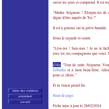
ouvre les yeux et comprend. Il est tou
"Maître Seigneur ! Éloigne-toi de
digne d'être auprès de Toi !"
Il est à genoux sur la grève humide.
Jésus le regarde et sourit.
"Lève-toi ! Suis-moi ! Je ne te lâ
avec toi,
tes
compagnons que voici. Ne
434>
"Tout de suite, Seigneur. Vous
Zébédée
et à mon beau-frère. Allon
pour ce choix."
Et la vision prend fin.
Haut de page.
Fiche mise à jour le
28/02/2024
.