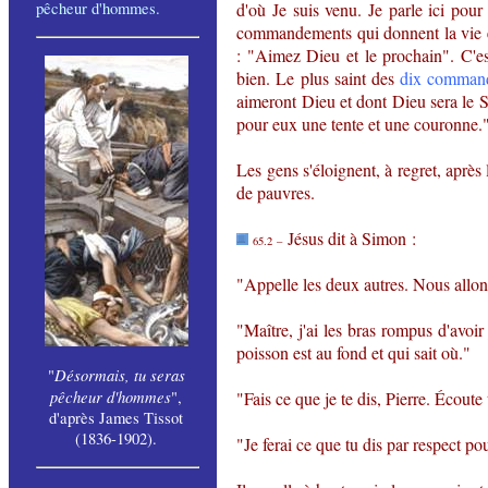
pêcheur d'hommes
.
d'où Je suis venu. Je parle ici pou
commandements qui donnent la vie é
: "Aimez Dieu et le prochain". C'es
bien. Le plus saint des
dix comman
aimeront Dieu et dont Dieu sera le Se
pour eux une tente et une couronne.
Les gens s'éloignent, à regret, après 
de pauvres.
Jésus dit à Simon :
65.2 –
"Appelle les deux autres. Nous allons s
"Maître, j'ai les bras rompus d'avoir j
poisson est au fond et qui sait où."
Désormais, tu seras
"
pêcheur d'hommes
",
"Fais ce que je te dis, Pierre. Écoute
d'après James Tissot
(1836-1902).
"Je ferai ce que tu dis par respect po