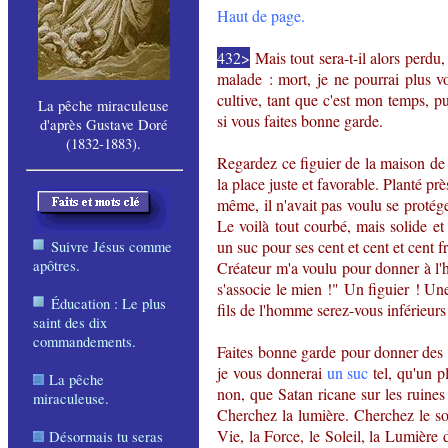
Haut de page.
432>
Mais tout sera-t-il alors perd
malade : mort, je ne pourrai plus v
cultive, tant que c'est mon temps, pu
La pêche miraculeuse
si vous faites bonne garde.
d'après Gustave Doré
(1832-1883).
Regardez ce figuier de la maison d
la place juste et favorable. Planté pr
même, il n'avait pas voulu se protéger
Le voilà tout courbé, mais solide et f
un suc pour ses cent et cent et cent fru
Suivre Jésus comme
apôtres
.
Créateur m'a voulu pour donner à l'h
s'associe le mien !" Un figuier ! Un
Éducation : Le plus
fils de l'homme serez-vous inférieurs
saint des dix
commandements
.
Faites bonne garde pour donner des fru
je vous donnerai
un suc
tel, qu'un pl
La pêche
non, que Satan ricane sur les ruines
miraculeuse
.
Cherchez la lumière. Cherchez le sol
Vie, la Force, le Soleil, la Lumière 
Désormais tu seras