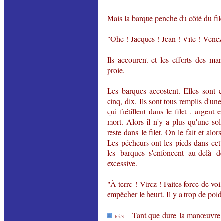
Mais la barque penche du côté du fil
"Ohé ! Jacques ! Jean ! Vite ! Venez
Ils accourent et les efforts des mar
proie.
Les barques accostent. Elles sont e
cinq, dix. Ils sont tous remplis d'une
qui frétillent dans le filet : argent
mort. Alors il n'y a plus qu'une so
reste dans le filet. On le fait et alo
Les pécheurs ont les pieds dans cet
les barques s'enfoncent au-delà 
excessive.
"À terre ! Virez ! Faites force de vo
empêcher le heurt. Il y a trop de poid
Tant que dure la manœuvre, P
65.3 –