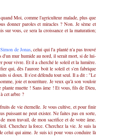
u, quand Moi, comme l'agriculteur malade, plus que
ous donner paroles et miracles ? Non. Je sème et
is sur vous, ce sera la croissance et la maturation;
e
Simon de Jonas
, celui qui l'a planté n'a pas trouvé
ès d'un mur humide au nord, il serait mort, si de lui-
 pour vivre. Et il a cherché le soleil et la lumière.
ier qui, dès l'aurore boit le soleil et s'en fabrique
its si doux. Il s'est défendu tout seul. Il a dit : "Le
omme, joie et nourriture. Je veux qu'à son vouloir
e plante muette ! Sans âme ! Et vous, fils de Dieu,
 à cet arbre ?
its de vie éternelle. Je vous cultive, et pour finir
us puissant ne peut exister. Ne faites pas en sorte,
 de mon travail, de mon sacrifice et de votre âme.
eil. Cherchez la force. Cherchez la vie. Je suis la
de celui qui aime. Je suis ici pour vous conduire là