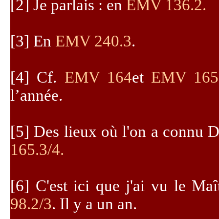
[2]
Je parlais : en
EMV 136.2
.
[3]
En
EMV 240.3
.
[4]
Cf.
EMV 164
et
EMV 165
l’année.
[5]
Des lieux où l'on a connu D
165.3/4
.
[6]
C'est ici que j'ai vu le Ma
98.2/3
. Il y a un an.