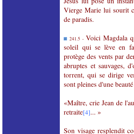
Jésus lui pose un instan
Vierge Marie lui sourit c
de paradis.
Voici Magdala qu
241.5 -
soleil qui se lève en f
protège des vents par derr
abruptes et sauvages, d
torrent, qui se dirige ve
sont pleines d'une beauté 
«Maître, crie Jean de l'au
retraite
... »
[4]
Son visage resplendit co