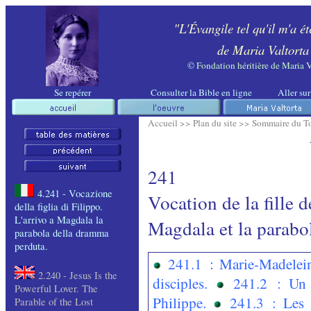
"L'Évangile tel qu'il m'a ét
de Maria Valtorta
©
Fondation héritière de Maria V
Se repérer
Consulter la Bible en ligne
Aller sur
Accueil >>
Plan du site >>
Sommaire du T
241
4.241 -
Vocazione
Vocation de la fille d
della
figlia
di Filippo.
L'arrivo
a Magdala la
Magdala et la parabo
parabola
della
dramma
perduta
.
241.1 : Marie-Madelein
2.240 - Jesus Is the
disciples.
241.2 : Un 
Powerful Lover.
The
Philippe.
241.3 : Les f
Parable of the Lost