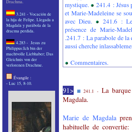
Drachma.
mystique.
241.4 : Jésus 
et Marie-Madeleine se sou
3.241 -
Vocación
de
la
hija
de Felipe.
Llegada
a
avec Dieu.
241.6 : Le
Magdala y
parábola
de la
présence de Marie-Madel
dracma
perdida
.
.
241.7 : La parabole de la
4.283 -
Jesus
zu
aussi cherche inlassablemen
Philippus:Ich
bin der
machtvolle
Liebhaber
;
Das
Gleichnis
von der
Commentaires
.
verlorenen
Drachme.
Évangile :
-
Luc 15, 8-10
.
91>
La barque 
241.1 -
Magdala.
Marie de Magdala
pren
habituelle de convertie