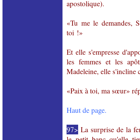
apostolique).
«Tu me le demandes, S
toi !»
Et elle s'empresse d'app
les femmes et les apô
Madeleine, elle s'incline
«Paix à toi, ma sœur» rép
Haut de page.
97>
La surprise de la fe
le petit banc qu'elle t