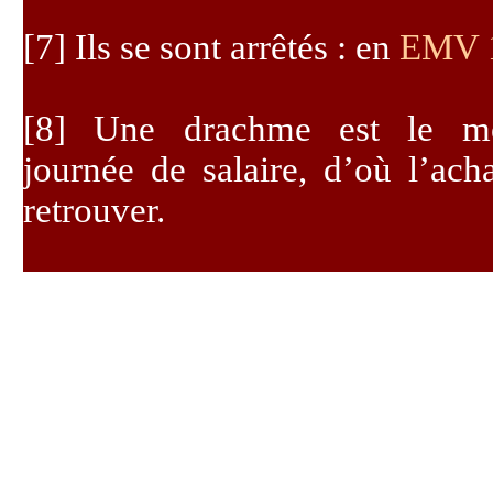
[7]
Ils se sont arrêtés : en
EMV 
[8]
Une drachme est le mo
journée de salaire, d’où l’ach
retrouver.