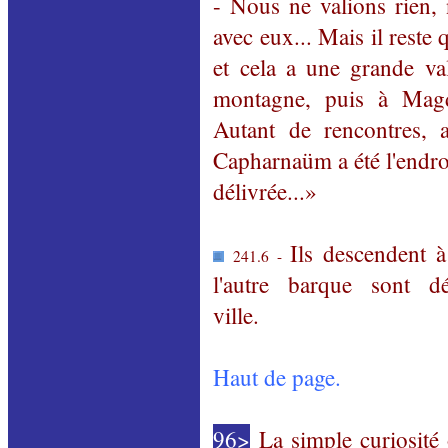
- Nous ne valions rien, 
avec eux... Mais il reste 
et cela a une grande val
montagne, puis à Magd
Autant de rencontres, a
Capharnaüm a été l'endroi
délivrée...»
Ils descendent à
241.6 -
l'autre barque sont d
ville.
Haut de page.
96>
La simple curiosité o