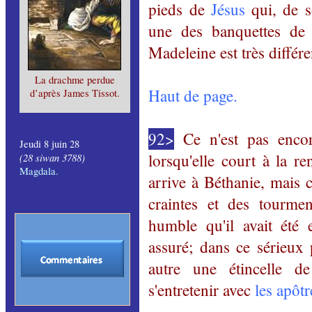
pieds de
Jésus
qui, de s
une des banquettes de
Madeleine est très différe
La drachme perdue
Haut de page.
d’après James Tissot.
92>
Ce n'est pas encore
J
eudi 8 juin 28
lorsqu'elle court à la r
(
28
siwan
3788)
Magdala
.
arrive à Béthanie, mais 
craintes et des tourmen
humble qu'il avait été e
assuré; dans ce sérieux 
autre une étincelle d
s'entretenir avec
les apôtr