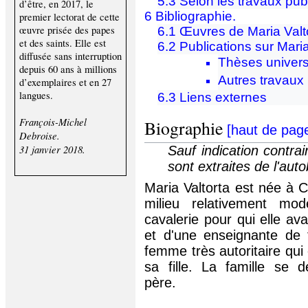
5.3
Selon les travaux pub
d’être, en 2017, le
6
Bibliographie.
premier lectorat de cette
œuvre prisée des papes
6.1
Œuvres de Maria Valt
et des saints. Elle est
6.2
Publications sur Maria
diffusée sans interruption
Thèses univers
depuis 60 ans à millions
Autres travaux
d’exemplaires et en 27
langues.
6.3
Liens externes
François-Michel
Biographie
[
haut de pag
Debroise.
31 janvier 2018.
Sauf indication contrai
sont extraites de l'aut
Maria Valtorta est née à 
milieu relativement mod
cavalerie pour qui elle av
et d'une enseignante de 
femme très autoritaire qui e
sa fille. La famille se d
père.