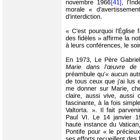
novembre 1966
[41]
, l'In
morale « d’avertissemen
d’interdiction.
« C’est pourquoi l’Église
des fidèles » affirme la no
à leurs conférences, le soin
En 1973, Le Père Gabriel
Marie dans l’œuvre de 
préambule qu’« aucun aut
de tous ceux que j'ai lus 
me donner sur Marie, che
claire, aussi vive, aussi
fascinante, à la fois simpl
Valtorta. ». Il fait parv
Paul VI. Le 14 janvier 19
haute instance du Vatican
Pontife pour « le précieux
ses efforts recueillent des 