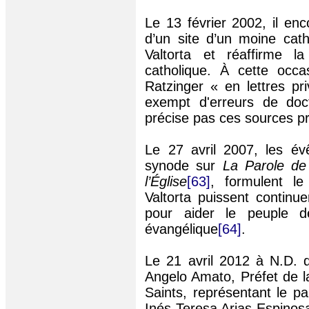
Le 13 février 2002, il enc
d’un site d’un moine cath
Valtorta et réaffirme l
catholique. À cette occa
Ratzinger « en lettres pr
exempt d'erreurs de doc
précise pas ces sources p
Le 27 avril 2007, les év
synode sur
La Parole de
l’Église
[63]
, formulent 
Valtorta puissent continu
pour aider le peuple 
évangélique
[64]
.
Le 21 avril 2012 à N.D. 
Angelo
Amato
, Préfet de 
Saints, représentant le p
Inés
Teresa Arias Espinos