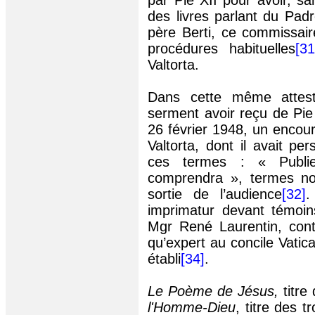
par Pie XII pour avoir, s
des livres parlant du Pad
père Berti, ce commissair
procédures habituelles
[31
Valtorta.
Dans cette même attest
serment avoir reçu de Pie
26 février 1948, un encou
Valtorta, dont il avait p
ces termes : « Publiez
comprendra », termes not
sortie de l’audience
[32]
.
imprimatur devant témoin
Mgr René Laurentin, cont
qu’expert au concile Vatic
établi
[34]
.
Le Poème de Jésus,
titre
l'Homme-Dieu
, titre des t