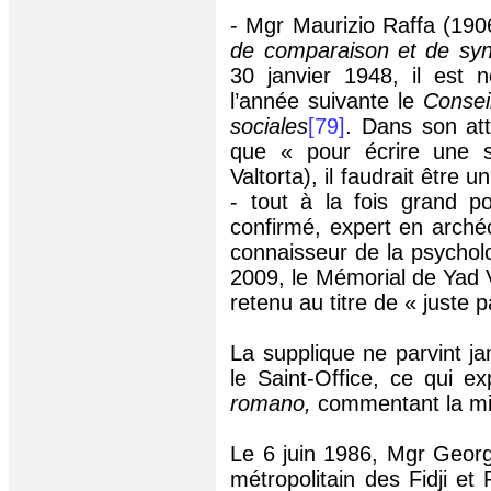
- Mgr Maurizio Raffa (190
de comparaison et de sy
30 janvier 1948, il es
l’année suivante le
Consei
sociales
[79]
. Dans son att
que « pour écrire une s
Valtorta), il faudrait être 
- tout à la fois grand po
confirmé, expert en arché
connaisseur de la psycholo
2009, le Mémorial de
Yad
retenu au titre de « juste 
La supplique ne parvint ja
le Saint-Office, ce qui ex
romano,
commentant la mise
Le 6 juin 1986, Mgr Geor
métropolitain des Fidji et P