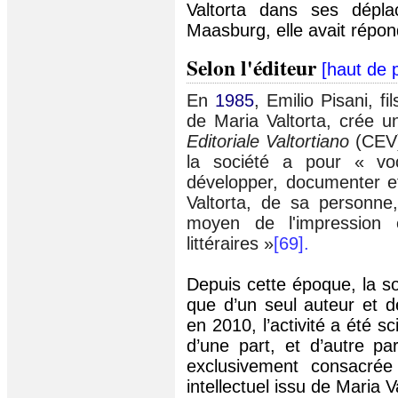
Valtorta dans ses dépl
Maasburg, elle avait répo
Selon l'éditeur
[
haut de 
En
1985
, Emilio Pisani, fi
de Maria Valtorta, crée u
Editoriale Valtortiano
(CEV)
la société a pour « voca
développer, documenter et
Valtorta, de sa personne
moyen de l'impression
littéraires »
[69]
.
Depuis cette époque, la soc
que d’un seul auteur et d
en 2010, l’activité a été 
d’une part, et d’autre pa
exclusivement consacré
intellectuel issu de Maria V