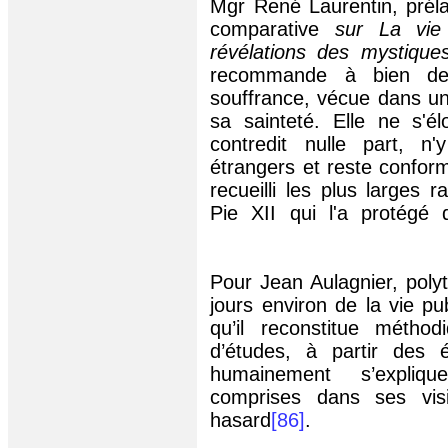
Mgr René Laurentin, préla
comparative
sur La vie
révélations des mystique
recommande à bien de
souffrance, vécue dans un
sa sainteté. Elle ne s'él
contredit nulle part, 
étrangers et reste conforme
recueilli les plus larges
Pie XII qui l'a protégé 
Pour Jean Aulagnier, poly
jours environ de la vie pu
qu’il reconstitue méth
d’études, à partir des 
humainement s’expliq
comprises dans ses vi
hasard
[86]
.