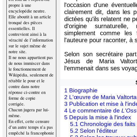
l'occasion d'une éventuel
propre à une
encyclopédie neutre.
clairement dit, dans les 
Elle aboutit à un article
dictées qu'ils relatent n
tronqué des pièces
d'origine surnaturelle
essentielles. Il
simplement comme les fo
contrevient ainsi à la
l'auteure pour raconter, à 
véracité de l’information
sur le sujet même de
notre site.
Selon son secrétaire parti
Il ne nous appartient pas
Jésus de Maria Valtor
de nous immiscer dans
l’emmenait dans ses voya
le fonctionnement de
Wikipédia, seulement de
rétablir le pour et le
contre dans notre
1 Biographie
réponse ci-contre en
2 L'œuvre de Maria Valtorta
forme de copie
3
Publication et mise à l'ind
corrigée.
Chacun jugera par lui-
4
Le commentaire de
L'Oss
même.
5
Depuis la mise à l'index
En effet, cette censure
5.1
Chronologie des faits
d’un autre temps n’a pas
5.2
Selon l'éditeur
empêché la francophonie