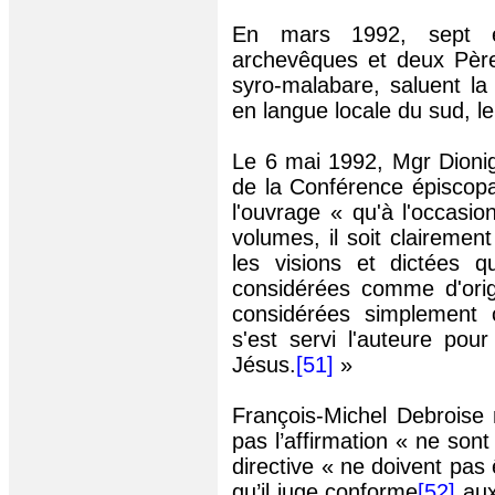
En mars 1992, sept é
archevêques et deux Pères
syro-malabare
, saluent la
en langue locale du sud, l
Le 6 mai 1992, Mgr
Dionig
de la Conférence épiscopa
l'ouvrage « qu'à l'occasi
volumes, il soit clairemen
les visions et dictées q
considérées comme d'origi
considérées simplement 
s'est servi l'auteure pou
Jésus.
[51]
»
François-Michel Debroise 
pas l’affirmation « ne sont
directive « ne doivent pa
qu’il juge conforme
[52]
aux 