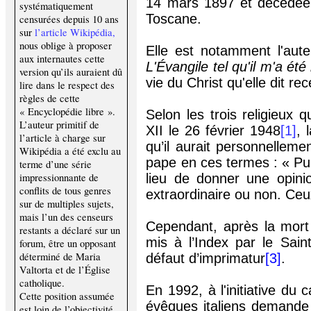
14 mars 1897 et décédée 
systématiquement
Toscane.
censurées depuis 10 ans
sur
l’article Wikipédia
,
nous oblige à proposer
Elle est notamment l'aute
aux internautes cette
L'Évangile tel qu'il m'a été
version qu’ils auraient dû
vie du Christ qu'elle dit rec
lire dans le respect des
règles de cette
« Encyclopédie libre ».
Selon les trois religieux 
L’auteur primitif de
XII le 26 février 1948
[1]
, 
l’article à charge sur
qu’il aurait personnelleme
Wikipédia a été exclu au
pape en ces termes : « Publ
terme d’une série
impressionnante de
lieu de donner une opinio
conflits de tous genres
extraordinaire ou non. Ceu
sur de multiples sujets,
mais l’un des censeurs
Cependant, après la mort 
restants a déclaré sur un
mis à l’Index par le Sai
forum, être un opposant
déterminé de Maria
défaut d’imprimatur
[3]
.
Valtorta et de l’Église
catholique.
En 1992, à l'initiative du
Cette position assumée
évêques italiens demande 
est loin de l’objectivité