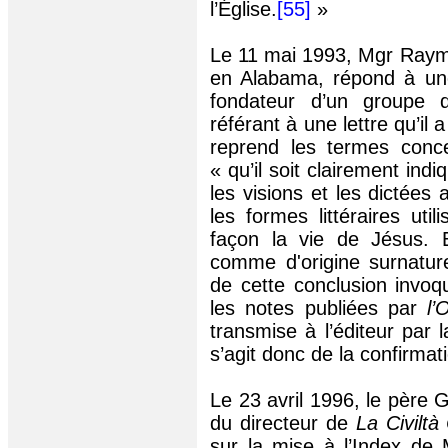
l’Église.
[55]
»
Le 11 mai 1993, Mgr Ra
en
Alabama
, répond à un
fondateur d’un groupe
référant à une lettre qu’il 
reprend les termes conce
« qu’il soit clairement ind
les visions et les dictées
les formes littéraires uti
façon la vie de Jésus. 
comme d'origine surnature
de cette conclusion invo
les notes publiées par
l’
transmise à l’éditeur par l
s’agit donc de la confirma
Le 23 avril 1996, le père
G
du directeur de
La
Civiltà
sur la mise à l’Index de 