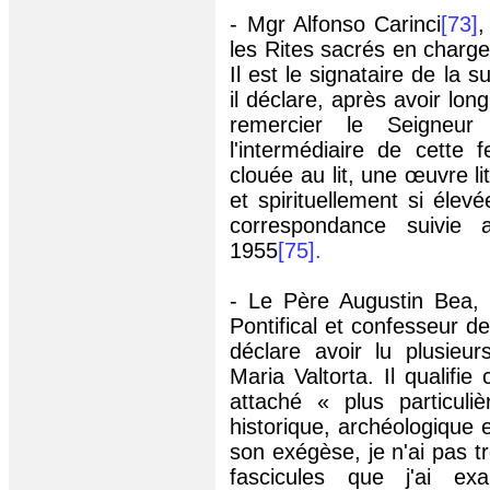
- Mgr Alfonso Carinci
[73]
,
les Rites sacrés en charg
Il est le signataire de la su
il déclare, après avoir lo
remercier le Seigneu
l'intermédiaire de cette 
clouée au lit, une œuvre l
et spirituellement si élevé
correspondance suivie
1955
[75]
.
- Le Père Augustin Bea, al
Pontifical et confesseur d
déclare avoir lu plusieur
Maria Valtorta. Il qualifie 
attaché « plus particul
historique, archéologique 
son exégèse, je n'ai pas t
fascicules que j'ai ex