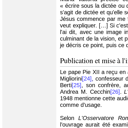
« écrire sous la dictée ou 
s'agit de dictée et qu'elle
Jésus commence par me fai
veut expliquer. […] Si c'es
l'ai dit, avec une image i
culminant de la vision, et 
je décris ce point, puis ce 
Publication et mise à l
Le pape Pie XII a reçu en
Migliorini
[24]
,
confesseur de
Berti
[25]
,
son confrère, 
Andrea M.
Cecchin
[26]
.
L
1948 mentionne cette audi
comme d’usage.
Selon
L'Osservatore Ro
l’ouvrage aurait été exami