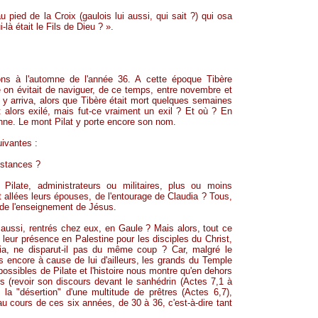
u pied de la Croix (gaulois lui aussi, qui sait ?) qui osa
-là était le Fils de Dieu ? ».
ons à l'automne de l'année 36. A cette époque Tibère
 on évitait de naviguer, de ce temps, entre novembre et
e y arriva, alors que Tibère était mort quelques semaines
ut alors
exilé
, mais fut-ce vraiment un exil ? Et où ? En
enne. Le mont Pilat y porte encore son nom.
uivantes :
nstances ?
ilate, administrateurs ou militaires, plus ou moins
 allées leurs épouses, de l'entourage de Claudia ? Tous,
 de l'enseignement de Jésus.
x aussi, rentrés chez eux, en Gaule ? Mais alors, tout ce
leur présence en Palestine pour les disciples du Christ,
ia, ne disparut-il pas du même coup ? Car, malgré le
us encore à cause de lui d'ailleurs, les grands du Temple
possibles de Pilate et l'histoire nous montre qu'en dehors
urs (revoir son discours devant le sanhédrin (Actes 7,1 à
 la "désertion" d'une multitude de prêtres (Actes 6,7),
au cours de ces six années, de 30 à 36, c'est-à-dire tant