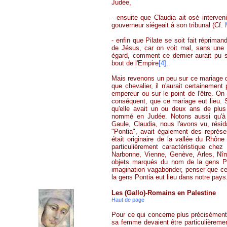
Judée,
- ensuite que Claudia ait osé interve
gouverneur siégeait à son tribunal (Cf.
- enfin que Pilate se soit fait réprima
de Jésus, car on voit mal, sans une 
égard, comment ce dernier aurait pu s'i
bout de l'Empire
[4]
.
Mais revenons un peu sur ce mariage de
que chevalier, il n'aurait certainement
empereur ou sur le point de l'être. On
conséquent, que ce mariage eut lieu. Si
qu'elle avait un ou deux ans de plus
nommé en Judée. Notons aussi qu'à l
Gaule, Claudia, nous l'avons vu, résid
"
Pontia
", avait également des représen
était originaire de la vallée du Rhône 
particulièrement caractéristique che
Narbonne, Vienne, Genève, Arles, Nîm
objets marqués du nom de la gens
P
imagination vagabonder, penser que ce
la gens
Pontia
eut lieu dans notre pays
Les (Gallo)-Romains en Palestine
Haut de page
Pour ce qui concerne plus précisément
sa femme devaient être particulièrem