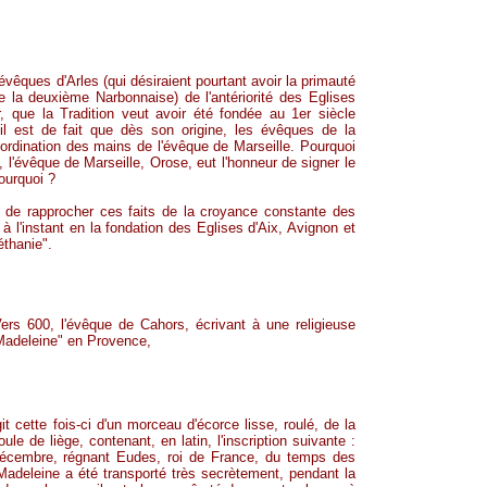
êques d'Arles (qui désiraient pourtant avoir la primauté
e la deuxième Narbonnaise) de l'antériorité des Eglises
r, que la Tradition veut avoir été fondée au 1er siècle
il est de fait que dès son origine, les évêques de la
ordination des mains de l'évêque de Marseille. Pourquoi
l'évêque de Marseille, Orose, eut l'honneur de signer le
Pourquoi ?
, de rapprocher ces faits de la croyance constante des
à l'instant en la fondation des Eglises d'Aix, Avignon et
éthanie".
 Vers 600, l'évêque de Cahors, écrivant à une religieuse
Madeleine" en Provence,
it cette fois-ci d'un morceau d'écorce lisse, roulé, de la
oule de liège, contenant, en latin, l'inscription suivante :
décembre, régnant Eudes, roi de France, du temps des
 Madeleine a été transporté très secrètement, pendant la