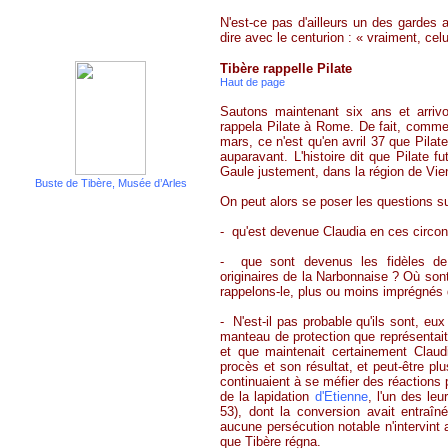
N'est-ce pas d'ailleurs un des gardes a
dire avec le centurion : « vraiment, celui
Tibère rappelle Pilate
Haut de page
Sautons maintenant six ans et arriv
rappela Pilate à Rome. De fait, comme
mars, ce n'est qu'en avril 37 que Pilat
auparavant. L'histoire dit que Pilate f
Gaule justement, dans la région de Vi
Buste de Tibère, Musée d’Arles
On peut alors se poser les questions s
- qu'est devenue Claudia en ces circo
- que sont devenus les fidèles de P
originaires de la Narbonnaise ? Où sont
rappelons-le, plus ou moins imprégnés
- N'est-il pas probable qu'ils sont, eu
manteau de protection que représentait 
et que maintenait certainement Claud
procès et son résultat, et peut-être pl
continuaient à se méfier des réactions 
de la lapidation
d'Etienne
, l'un des le
53), dont la conversion avait entraîné
aucune persécution notable n'intervint 
que Tibère régna.