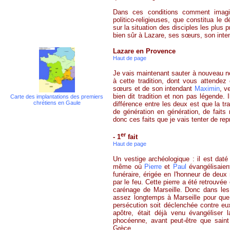
Dans ces conditions comment imagi
politico-religieuses, que constitua le 
sur la situation des disciples les plus 
bien sûr à Lazare, ses sœurs, son inte
Lazare en Provence
Haut de page
Je vais maintenant sauter à nouveau n
à cette tradition, dont vous attendez
sœurs et de son intendant
Maximin
, v
bien dit tradition et non pas légende.
Carte des implantations des premiers
chrétiens en Gaule
différence entre les deux est que la tr
de génération en génération, de faits
donc ces faits que je vais tenter de rep
er
- 1
fait
Haut de page
Un vestige archéologique : il est dat
même où
Pierre
et
Paul
évangélisaien
funéraire, érigée en l'honneur de deux
par le feu. Cette pierre a été retrouvé
carénage de Marseille. Donc dans les 
assez longtemps à Marseille pour que
persécution soit déclenchée contre eu
apôtre, était déjà venu évangéliser
phocéenne, avant peut-être que saint
Grèce.