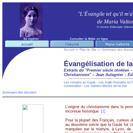
"L'Évangile tel qu'il m'a
de Maria Valto
©
Centro Editoriale Valtort
Se repérer
Consulter la Bible en ligne
Accueil >>
Plan du Site >>
Sommaire des dossie
Évangélisation de l
Extraits du "Premier siècle chrétien 
Christianisme" – Jean Aulagnier – Éd
Les romains en Gaule
-
Les Gallo-Romains en P
contestation
-
Les
Saintes-Maries-de-la-mer
Sommaire des dossiers
L'origine du christianisme dans la pro
inconnue historique.
[1]
Pour la plupart des Français, curieux de
au deuxième siècle que la Gaule fut chr
marquées par le martyre, à Lyon, de 