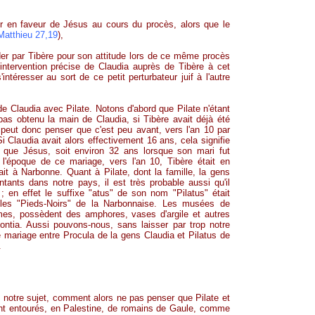
nir en faveur de Jésus au cours du procès, alors que le
Matthieu 27,19
),
nder par Tibère pour son attitude lors de ce même procès
intervention précise de Claudia auprès de Tibère à cet
ntéresser au sort de ce petit perturbateur juif à l'autre
 Claudia avec Pilate. Notons d'abord que Pilate n'étant
 pas obtenu la main de Claudia, si Tibère avait déjà été
 peut donc penser que c'est peu avant, vers l'an 10 par
 Claudia avait alors effectivement 16 ans, cela signifie
 que Jésus, soit environ 32 ans lorsque son mari fut
'époque de ce mariage, vers l'an 10, Tibère était en
ait à Narbonne. Quant à Pilate, dont la famille, la gens
tants dans notre pays, il est très probable aussi qu'il
; en effet le suffixe "
atus
" de son nom "Pilatus" était
z les "Pieds-Noirs" de la Narbonnaise. Les musées de
es, possèdent des amphores, vases d'argile et autres
ontia
. Aussi pouvons-nous, sans laisser par trop notre
 mariage entre Procula de la gens Claudia et Pilatus de
.
 notre sujet, comment alors ne pas penser que Pilate et
ent entourés, en Palestine, de romains de Gaule, comme