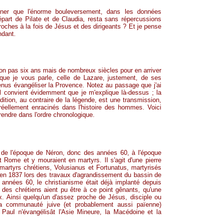
ner que l'énorme bouleversement, dans les données
départ de Pilate et de Claudia, resta sans répercussions
proches à la fois de Jésus et des dirigeants ? Et je pense
ndant.
on pas six ans mais de nombreux siècles pour en arriver
 que je vous parle, celle de Lazare, justement, de ses
enus évangéliser la Provence. Notez au passage que j'ai
 Il convient évidemment que je m'explique là-dessus ; la
adition, au contraire de la légende, est une transmission,
 réellement enracinés dans l'histoire des hommes. Voici
rendre dans l'ordre chronologique.
é de l'époque de Néron, donc des années 60, à l'époque
t Rome et y mouraient en martyrs. Il s'agit d'une pierre
 martyrs chrétiens,
Volusianus
et
Fortunatus
, martyrisés
e en 1837 lors des travaux d'agrandissement du bassin de
années 60, le christianisme était déjà implanté depuis
 des chrétiens aient pu être à
ce point gênants
, qu'une
x. Ainsi quelqu'un d'assez proche de Jésus, disciple ou
 la communauté juive (et probablement aussi païenne)
 Paul n'évangélisât l'Asie Mineure, la Macédoine et la