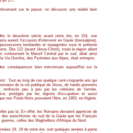
le en 177.
entivement sur le passé, on découvre une réalité bien
dès le deuxième siècle avant notre ère, en 154, une
ins eurent l'occasion d'intervenir en Gaule (transalpine),
s possessions lombardes et espagnoles sous le prétexte
yens
. Dès 122 (avant Jésus-Christ), toute la région allant
contournant le Massif Central par le sud, allait ainsi
 la Via
Domitia
, des Pyrénées aux Alpes, était entrepris.
r des conséquences bien méconnues aujourd'hui sur la
: Tout au long de ces quelque cent-cinquante ans qui
bonnaise de la vie publique de Jésus, de hardis pionniers
s, renforcés peu à peu par les vétérans de l'armée,
ince, protégés par les légions d'occupation et aussi
ue nos Pieds-Noirs pouvaient l'être, en 1950, en Algérie.
arrête pas là. En effet, les Romains devaient apprécier de
s des autochtones du sud de la Gaule que les Français
s guerres, celles des Maghrébins d'Afrique du Nord.
années 18, 19 de notre ère, soit quelques années à peine