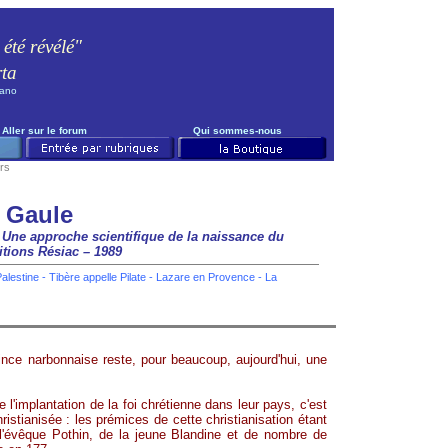
 été révélé"
rta
iano
Aller sur le forum
Qui sommes-nous
rs
a Gaule
– Une approche scientifique de la naissance du
itions
Résiac
– 1989
alestine
-
Tibère appelle Pilate
-
Lazare en Provence
-
La
vince narbonnaise reste, pour beaucoup, aujourd'hui, une
 l'implantation de la foi chrétienne dans leur pays, c'est
istianisée : les prémices de cette christianisation étant
l'évêque Pothin, de la jeune Blandine et de nombre de