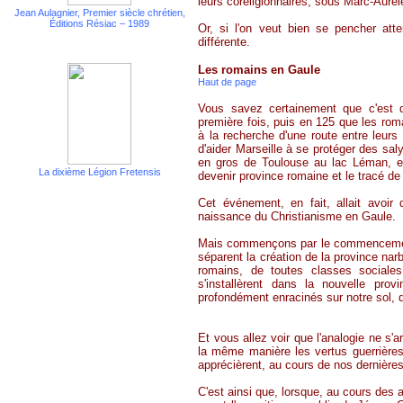
leurs coreligionnaires, sous Marc-Aurè
Jean Aulagnier, Premier siècle chrétien,
Éditions
Résiac
– 1989
Or, si l'on veut bien se pencher att
différente.
Les romains en Gaule
Haut de page
Vous savez certainement que c'est 
première fois, puis en 125 que les roma
à la recherche d'une route entre leur
d'aider Marseille à se protéger des
sal
en gros de Toulouse au lac Léman, en 
La dixième Légion
Fretensis
devenir province romaine et le tracé de
Cet événement, en fait, allait avoi
naissance du Christianisme en Gaule.
Mais commençons par le commencement 
séparent la création de la province nar
romains, de toutes classes sociale
s'installèrent dans la nouvelle prov
profondément enracinés sur notre sol, q
Et vous allez voir que l'analogie ne s'
la même manière les vertus guerrière
apprécièrent, au cours de nos dernière
C'est ainsi que, lorsque, au cours des 