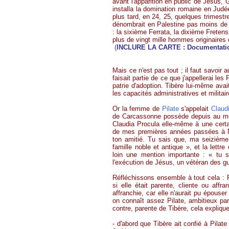
avant l'apparition en public de Jésus, 
installa la domination romaine en Judée
plus tard, en 24, 25, quelques trimest
dénombrait en Palestine pas moins de 
: la sixième
Ferrata
, la dixième
Fretens
plus de vingt mille hommes originaires d
(
INCLURE LA CARTE : Documentation/
Mais ce n'est pas tout ; il faut savoir 
faisait partie de ce que j'appellerai le
patrie d'adoption. Tibère lui-même ava
les capacités administratives et milita
Or la femme de
Pilate
s'appelait
Claud
de Carcassonne possède depuis au mo
Claudia Procula elle-même à une cert
de mes premières années passées à N
ton amitié. Tu sais que, ma seizième
famille noble et antique », et la lettr
loin une mention importante : « tu s
l'exécution de Jésus, un vétéran des gu
Réfléchissons ensemble à tout cela : 
si elle était parente, cliente ou affra
affranchie, car elle n'aurait pu épouser
on connaît assez Pilate, ambitieux par 
contre, parente de Tibère, cela expliq
- d'abord que Tibère ait confié à Pilat