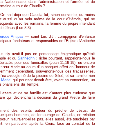
la Narbonnaise, dans l'administration et l'armée, et de
romaine autour de Claudia ?
 On sait déjà que Claudia fut, sinon convertie, du moins
it aussi qu'au sein même de la cour d'Hérode, qui ne
réquents avec les romains, la femme du propre intendant
e de Jésus (Luc 8,3).
Hérode Antipas
— saint Luc dit : compagnon d'enfance
ncipaux fondateurs et responsables de l'Église d'Antioche
s n'y avait-il pas ce personnage énigmatique qu'était
emple et du
Sanhédrin
; riche pourtant, rappelons-nous le
éplacés pour ses funérailles (Jean 11,18-19), ou encore
 sœur Marie au cours d'un banquet offert en l'honneur de
aremment cependant, souvenons-nous des tracasseries,
 l'ex-aveugle-né de la piscine de Siloé, et sa famille, rien
r
Marie
, qui pourtant devait être, avant sa conversion, un
es pharisiens du Temple.
 Lazare et de sa famille est d'autant plus curieuse que
are qui déclencha la décision du grand Prêtre de faire
ement des esprits autour du prêche de Jésus, de
lques hommes, de l'entourage de Claudia, en relation
œur, n'auraient-elles pas, elles aussi, été touchées par
t, en particulier après la Croix, face au constat de la