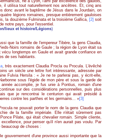
Germanicus, né à Lyon, l'ami par excellence des gaulois,
, il utilisa tout naturellement nos ancêtres. Et, cinq ans
res donc avant le baptême de Jésus dans le Jourdain, on
quatre légions romaines, presque entièrement gauloises
is
, la douzième
Fulminata
et la troisième
Gallica
,
[2]
soit
e notre pays, pour l'essentiel.
lieux et histoire/Légions
)
aussi que la famille de l'empereur Tibère, la gens Claudia,
s Pieds-Noirs romains de Gaule ; la région de Lyon était sa
it vécu longtemps en Gaule et avait grande confiance en
ires de ses habitants.
ia
, très exactement Claudia
Procla
ou Procula. L'évêché
ins un siècle une lettre
fort
intéressante, adressée par
aine Fulvia
Hersila
: « Je ne te parlerai pas, y écrit-elle,
arbonne sous l'égide de mon père et sous la garde de
 année accomplie, je fus unie à Pontius, romain d'une
e continue sur des considérations personnelles, puis plus
ais que je rencontrai le centurion qui avait présidé à
erres contre les parthes et les germains... »
[3]
Procula ne pouvait porter le nom de la gens Claudia que
nchie de la famille impériale. Elle n'était sûrement pas
 Ponce Pilate, qui était chevalier romain. Simple cliente,
excellence, pour penser qu'il n'en aurait pas voulu. Par
ue beaucoup de choses :
e le gouvernement d'une province aussi importante que la