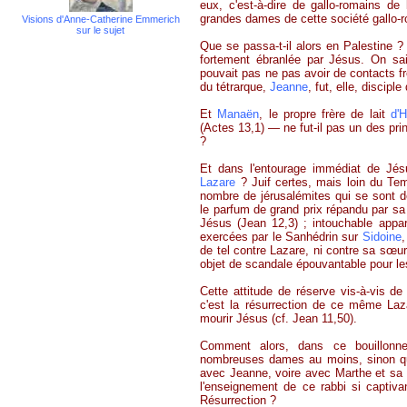
eux, c'est-à-dire de gallo-romains de 
grandes dames de cette société gallo-
Visions d'Anne-Catherine Emmerich
sur le sujet
Que se passa-t-il alors en Palestine ?
fortement ébranlée par Jésus. On sa
pouvait pas ne pas avoir de contacts f
du tétrarque,
Jeanne
, fut, elle, discipl
Et
Manaën
, le propre frère de lait
d'
(Actes 13,1) — ne fut-il pas un des pri
?
Et dans l'entourage immédiat de Jésu
Lazare
? Juif certes, mais loin du T
nombre de jérusalémites qui se sont d
le parfum de grand prix répandu par sa
Jésus (Jean 12,3) ; intouchable app
exercées par le Sanhédrin sur
Sidoine
,
de tel contre Lazare, ni contre sa sœu
objet de scandale épouvantable pour l
Cette attitude de réserve vis-à-vis de
c'est la résurrection de ce même Laz
mourir Jésus (cf. Jean 11,50).
Comment alors, dans ce bouillonn
nombreuses dames au moins, sinon que
avec Jeanne, voire avec Marthe et sa s
l'enseignement de ce rabbi si captivan
Résurrection ?