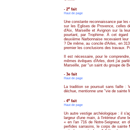
e
- 2
fait
Haut de page
Une constante reconnaissance par les év
sur les Eglises de Provence, celles d
d'Aix, Marseille et Avignon sur la leu
pourtant, par
Trophime
. À cet égard 
deuxième Narbonnaise recevaient leur 
? De même, au concile d'Arles, en 313, 
premier les conclusions des travaux. 
Il est nécessaire, pour le comprendre
mêmes évêques d'Arles, dont j'ai parlé 
Marseille, par "un saint du groupe de B
- 3e fait
Haut de page
La tradition se poursuit sans faille :
déchue, mentionne une "vie de sainte 
e
- 4
fait
Haut de page
Un autre vestige archéologique : il s'ag
largeur d'une main, à l'intérieur d'une b
« en l'an 716 de Notre-Seigneur, en 
perfides sarrasins, le corps de sainte