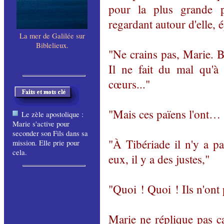
pour la plus grande p
regardant autour d'elle, 
La mer de Galilée sur
Biblelieux
.
"Ne crains pas, Marie. B
Il ne fait du mal qu'à 
cœurs..."
"Mais ces païens l'ont… 
Le zèle apostolique :
Marie s'active pour
seconder son Fils dans sa
"À Tibériade il n'y a p
mission. Elle prie pour
cela.
eux, il y a des justes,"
"Quoi ! Quoi ! Ils n'ont
Marie ne réplique pas ca