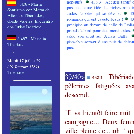
non-juifs.
438.3 :
Accueil tardif c
4.438 - María
pas une haute idée des riches romaine
Santísima
con María de
Judas l'apôtre qui se dévoie.
4
Alfeo en
Tiberíades
,
romaines qui ont écouté Jésus !
43
donde Valeria.
Encuentro
précipite au-devant de celle de Lydia
con Judas
Iscariote
.
prend d'abord pour des mendiantes.
cède son droit sur Aurea Galla.
8.487 - Maria in
pitoyable sortant d’une nuit de déba
Tiberias.
pas.
Mardi 17 juillet 29
(
19 Tamouz 3789)
Tibériade
.
39/40>
Tibériad
438.1 -
pèlerines fatiguées a
descend.
"Il va bientôt faire nui
campagne… Deux femmes
ville pleine de... oh ! 