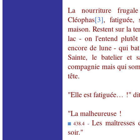
La nourriture frugal
Cléophas
[3]
, fatiguée,
maison. Restent sur la t
lac - on l'entend plutôt
encore de lune - qui bat
Sainte, le batelier et 
compagnie mais qui somno
tête.
"Elle est fatiguée… !" di
"La malheureuse !
Les maîtresses 
438.4 -
soir."