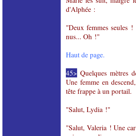
Marie les suit, malgré l
d'Alphée :
"Deux femmes seules ! ..
nus... Oh !"
Haut de page.
45>
Quelques mètres de r
Une femme en descend,
tête frappe à un portail.
"Salut, Lydia !"
"Salut, Valeria ! Une ca