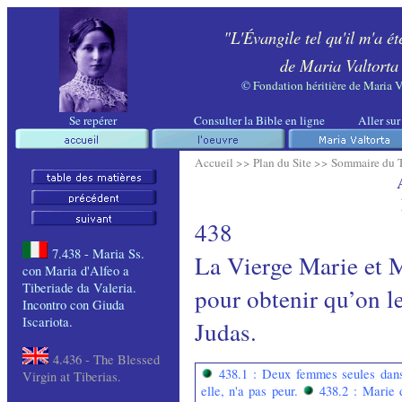
"L'Évangile tel qu'il m'a ét
de Maria Valtorta
©
Fondation héritière de Maria V
Se repérer
Consulter la Bible en ligne
Aller sur
Accueil >>
Plan du Site >>
Sommaire du 
438
7.438 - Maria Ss.
La Vierge Marie et M
con Maria d'Alfeo a
Tiberiade da Valeria.
pour obtenir qu’on l
Incontro con Giuda
Iscariota.
Judas.
4.436 - The
Blessed
438.1 : Deux femmes seules dans
Virgin
at
Tiberias
.
elle, n'a pas peur.
438.2 : Marie 