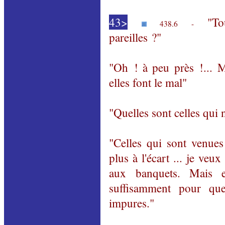
43>
"To
438.6 -
pareilles ?"
"Oh ! à peu près !... M
elles font le mal"
"Quelles sont celles qui 
"Celles qui sont venues
plus à l'écart ... je veu
aux banquets. Mais e
suffisamment pour que
impures."