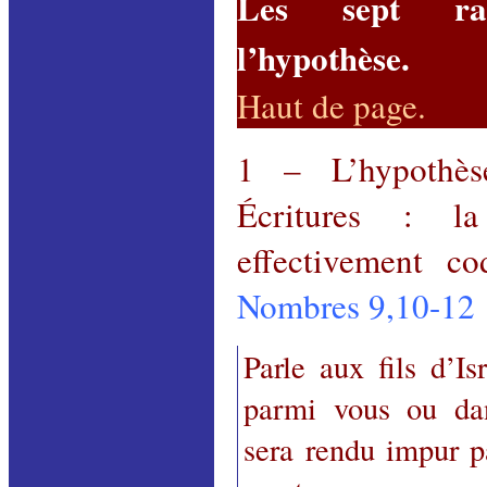
Les sept rai
l’hypothèse.
Haut de page
.
1 – L’hypothès
Écritures : l
effectivement co
Nombres 9,10-12
Parle aux fils d’Is
parmi vous ou dan
sera rendu impur p