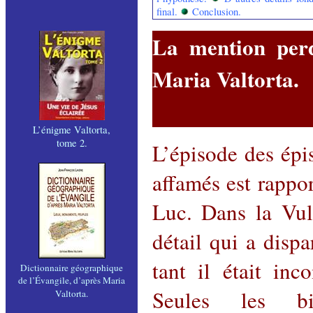
final.
Conclusion.
La mention perd
Maria Valtorta.
L’énigme Valtorta,
tome 2.
L’épisode des épis
affamés est rappo
Luc. Dans la Vul
détail qui a disp
tant il était inc
Dictionnaire géographique
de l’Évangile, d’après Maria
Seules les bi
Valtorta.