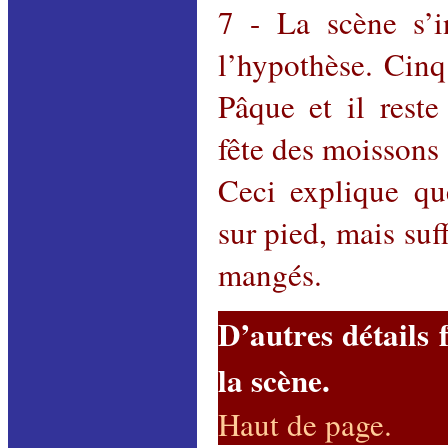
7 - La scène s’i
l’hypothèse. Cinq
Pâque et il rest
fête des moissons
Ceci explique qu
sur pied, mais su
mangés.
D’autres détails 
la scène.
Haut de page
.