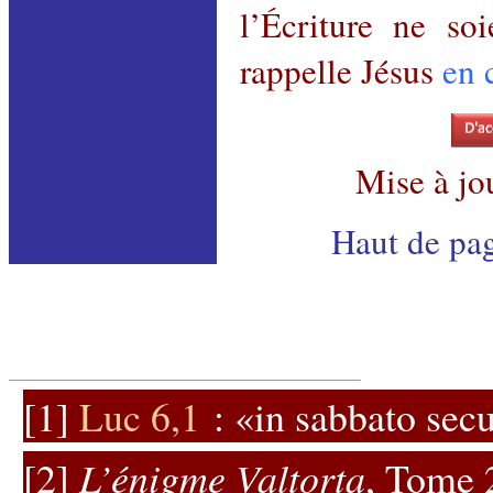
l’Écriture ne so
rappelle Jésus
en 
Mise à jo
Haut de pa
[1]
Luc 6
,1
: «in
sabbato
sec
[2]
L’énigme
Valtorta
, Tome 