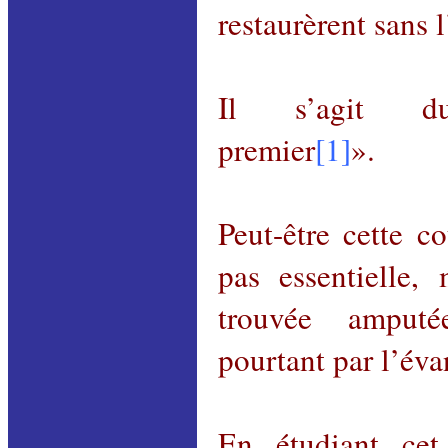
restaurèrent sans l
Il s’agit d
premier
[1]
».
Peut-être cette co
pas essentielle, 
trouvée amput
pourtant par l’éva
En étudiant cet 