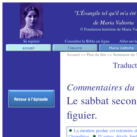
"L'Évangile tel qu'il m'a été
de Maria Valtorta
©
Fondation héritière de Maria Va
Se repérer
Consulter la Bible en ligne
Aller sur l
Accueil >>
Plan du Site >>
Sommaire du 
Traduct
Commentaires du 
Le sabbat secon
figuier.
La mention perdue est retrouvée d
l’hypothèse.
D’autres détails fond