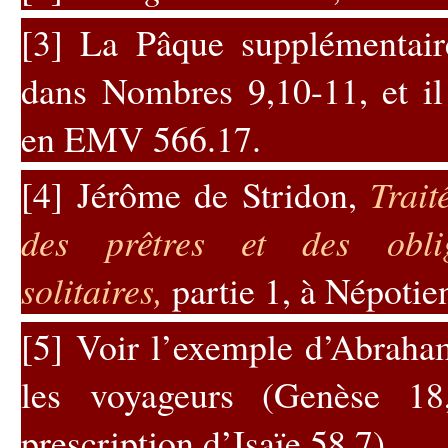
[3]
La Pâque supplémentaire
dans Nombres 9,10-11, et il
en EMV 566.17.
[4]
Jérôme de Stridon,
Trait
des prêtres et des obli
solitaires
,
partie 1, à
Népotie
[5]
Voir l’exemple d’Abraham
les voyageurs (Genèse 18
prescription d’Isaïe 58,7).