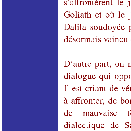
s’affrontèrent le 
Goliath et où le 
Dalila soudoyée p
désormais vaincu 
D’autre part, on 
dialogue qui oppo
Il est criant de v
à affronter, de b
de mauvaise fo
dialectique de S