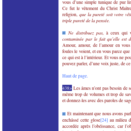
vous d’une simple tunique de pur lin
Ce fut le vêtement du Christ Maître 
religion,
que la pureté soit votre vê
triple pureté de la pensée.
Ne distribuez pas,
à ceux qui 
contaminée par le fait qu’elle est 
Amour, amour, de l’amour en vous 
foules le voient, et en vous parce que
ce qui est à l’intérieur. Et vous ne p
pouvez parler, d’une voix juste, de 
Haut de page.
438>
Les âmes n’ont pas besoin de sci
même trop de volumes et trop de sav
et donnez-les avec des paroles de sag
Et maintenant que nous avons parlé
enchâssé cette glose
[24]
au milieu du
accordée après l’obéissance, car l’