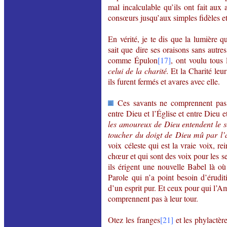
mal incalculable qu’ils ont fait aux
consœurs jusqu’aux simples fidèles e
En vérité, je te dis que la lumière 
sait que dire ses oraisons sans autres
comme Épulon
[17]
, ont voulu tous 
celui de la charité.
Et la Charité leu
ils furent fermés et avares avec elle.
Ces savants ne comprennent pas
entre Dieu et l’Église et entre Dieu e
les amoureux de Dieu entendent le s
toucher du doigt de Dieu mû par l
voix céleste qui est la vraie voix, r
chœur et qui sont des voix pour les 
ils érigent une nouvelle Babel là où 
Parole qui n’a point besoin d’érudi
d’un esprit pur. Et ceux pour qui l’Am
comprennent pas à leur tour.
Otez les franges
[21]
et les phylactèr