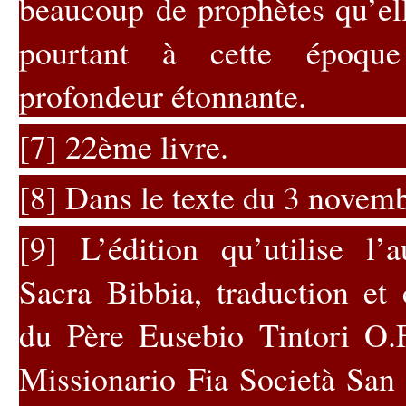
beaucoup de prophètes qu’e
pourtant à cette époqu
profondeur étonnante.
[7]
22ème livre.
[8]
Dans le texte du 3 novemb
[9]
L’édition qu’utilise l’a
Sacra
Bibbia
, traduction et
du Père
Eusebio
Tintori
O.F
Missionario
Fia Società San 