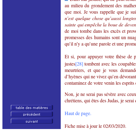
au milieu du grondement des malheur
que moi. Je vous rappelle que je sui
n’est quelque chose qu’aussi longte
sainte qui empêche la boue de deven
de moi tombe dans les excès et provo
promesses des humains sont un nuage 
qu’il n’y a qu’une parole et une prom
Et si, pour appuyer votre thèse de 
justes
[28]
tombent avec les coupables
meurtriers, et que je vous deman
d’hyènes qui ne vivez qu’en dévorant,
contaminez de votre venin les esprits 
Non, je ne serai pas sévère avec ceux
chrétiens, qui êtes des Judas, je serai
Haut de page.
Fiche mise à jour le
02/03/2020
.