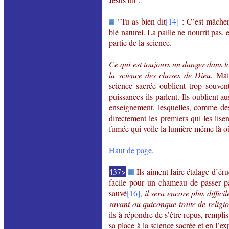
"Tu as bien dit
[14]
: C’est mâcher 
blé naturel. La paille ne nourrit pas, 
partie de la science.
Ce qui est toujours un danger dans to
la science des choses de Dieu.
Mai
science sacrée oublient trop souvent 
puissances ils parlent. Ils oublient a
enseignement, lesquelles, comme des
directement les premiers qui les lisen
fumée qui voile la lumière même là où
Haut de page.
437>
Ils aiment faire étalage d’éru
facile pour un chameau de passer p
sauvé
[16]
,
il sera encore plus diffic
savant ou quiconque traite de religi
ils à répondre de s’être repus, rempli
sa place à la science sacrée et en l’