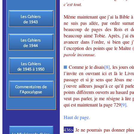
c’est tout.
Même maintenant que j’ai la Bible à
ne suis pas allée, par ordre surnat
beaucoup de pages des Rois et des
beaucoup aimé Tobie. Après, j’ai été
avancer dans l’ordre, si bien que 
l’exception des points que le Maître 
parole inconnue.
Comme je le disais
[8]
, les jours o
l’invite en ouvrant ici et là le Li
passage et si je sens que Jésus me 
j’ouvre ailleurs jusqu’à ce qu’il parl
points différents ouverts au hasard p
veut pas parler, je me résigne à lir
qui est maintenant la page 729
[9]
.
Haut de page.
436>
Je ne pourrais pas donner plus 